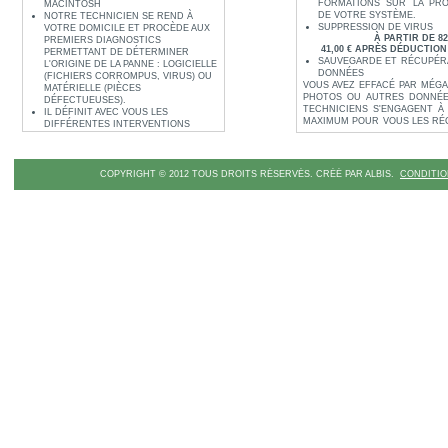
FORMATIONS SUR LA PRO
MACINTOSH
DE VOTRE SYSTÈME.
NOTRE TECHNICIEN SE REND À
SUPPRESSION DE VIRUS
VOTRE DOMICILE ET PROCÈDE AUX
À PARTIR DE 82
PREMIERS DIAGNOSTICS
41,00 € APRÈS DÉDUCTION
PERMETTANT DE DÉTERMINER
SAUVEGARDE ET RÉCUPÉR
L'ORIGINE DE LA PANNE : LOGICIELLE
DONNÉES
(FICHIERS CORROMPUS, VIRUS) OU
VOUS AVEZ EFFACÉ PAR MÉG
MATÉRIELLE (PIÈCES
PHOTOS OU AUTRES DONNÉE
DÉFECTUEUSES).
TECHNICIENS S'ENGAGENT À 
IL DÉFINIT AVEC VOUS LES
MAXIMUM POUR VOUS LES R
DIFFÉRENTES INTERVENTIONS
!
NÉCESSAIRES, LES ÉVENTUELLES
S
PIÈCES À CHANGER ET ÉTABLIT SI
BESOIN UN DEVIS SOUS 24H
Diagnostic de votre ordinateur
EN CAS D'INTERVENTION IMMÉDIATE
COPYRIGHT © 2012 TOUS DROITS RÉSERVÉS. CRÉÉ PAR ALBIS.
CONDITIO
du câblage, nettoyage complet
SUR SITE, VOUS PRENDREZ
et extérieur, contrôle de l
ENSUITE L'ORDINATEUR EN MAIN ET
composants et périphériques,
VOUS VÉRIFIEREZ QUE LES
du disque dur, étude des per
PROBLÈMES, PRÉCÉDEMMENT
contrôle anti-
virus, étude de
DÉFINIS, ONT BIEN TOUS ÉTÉ
mises à jour système
RÉSOLUS PAR NOTRE TECHNICIEN.
à partir de 12
À PARTIR DE 49,00 € TTC
64,50 € après déducti
24,50 € APRÈS DÉDUCTION FISCALE