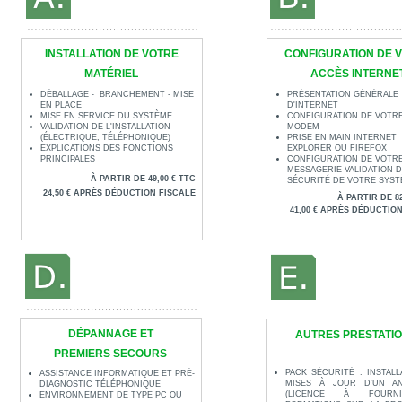
INSTALLATION DE VOTRE
CONFIGURATION DE 
MATÉRIEL
ACCÈS INTERNE
DÉBALLAGE -
BRANCHEMENT -
MISE
PRÉSENTATION GÉNÉRALE
EN PLACE
D'INTERNET
MISE EN SERVICE DU SYSTÈME
CONFIGURATION DE VOTR
VALIDATION DE L'INSTALLATION
MODEM
(ÉLECTRIQUE, TÉLÉPHONIQUE)
PRISE EN MAIN INTERNET
EXPLICATIONS DES FONCTIONS
EXPLORER OU FIREFOX
PRINCIPALES
CONFIGURATION DE VOTR
MESSAGERIE VALIDATION D
À PARTIR DE 49,00 € TTC
SÉCURITÉ DE VOTRE SYST
24,50 € APRÈS DÉDUCTION FISCALE
À PARTIR DE 82
41,00 € APRÈS DÉDUCTIO
DÉPANNAGE ET
AUTRES PRESTATI
PREMIERS SECOURS
PACK SÉCURITÉ : INSTALL
ASSISTANCE INFORMATIQUE ET PRÉ-
MISES À JOUR D'UN AN
DIAGNOSTIC TÉLÉPHONIQUE
(LICENCE À FOURN
ENVIRONNEMENT DE TYPE PC OU