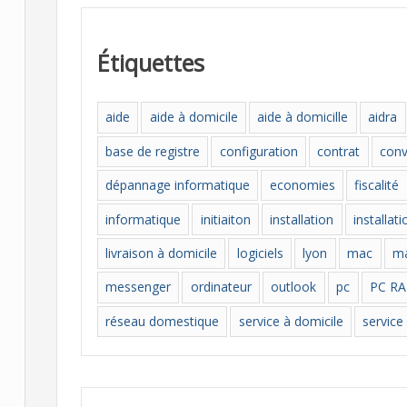
é
g
Étiquettes
o
r
aide
aide à domicile
aide à domicille
aidra
i
base de registre
configuration
contrat
con
e
s
dépannage informatique
economies
fiscalité
informatique
initiaiton
installation
installat
livraison à domicile
logiciels
lyon
mac
ma
messenger
ordinateur
outlook
pc
PC R
réseau domestique
service à domicile
service