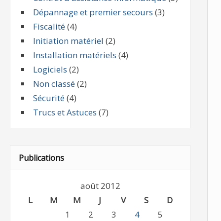
Dépannage et premier secours
(3)
Fiscalité
(4)
Initiation matériel
(2)
Installation matériels
(4)
Logiciels
(2)
Non classé
(2)
Sécurité
(4)
Trucs et Astuces
(7)
Publications
août 2012
L
M
M
J
V
S
D
1
2
3
4
5