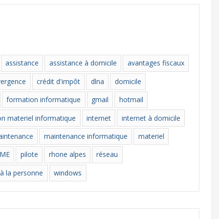
assistance
assistance à domicile
avantages fiscaux
vergence
crédit d'impôt
dlna
domicile
formation informatique
gmail
hotmail
ion materiel informatique
internet
internet à domicile
intenance
maintenance informatique
materiel
AME
pilote
rhone alpes
réseau
 à la personne
windows