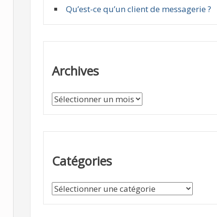
Qu’est-ce qu’un client de messagerie ?
Archives
A
r
c
h
i
Catégories
v
e
C
s
a
t