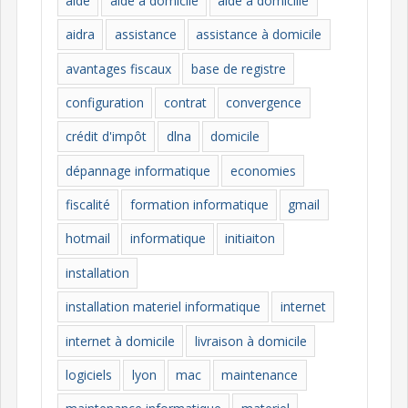
aide
aide à domicile
aide à domicille
r
i
aidra
assistance
assistance à domicile
e
avantages fiscaux
base de registre
s
configuration
contrat
convergence
crédit d'impôt
dlna
domicile
dépannage informatique
economies
fiscalité
formation informatique
gmail
hotmail
informatique
initiaiton
installation
installation materiel informatique
internet
internet à domicile
livraison à domicile
logiciels
lyon
mac
maintenance