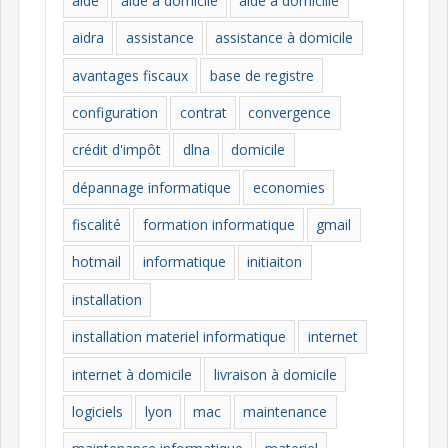
aide
aide à domicile
aide à domicille
r
i
aidra
assistance
assistance à domicile
e
avantages fiscaux
base de registre
s
configuration
contrat
convergence
crédit d'impôt
dlna
domicile
dépannage informatique
economies
fiscalité
formation informatique
gmail
hotmail
informatique
initiaiton
installation
installation materiel informatique
internet
internet à domicile
livraison à domicile
logiciels
lyon
mac
maintenance