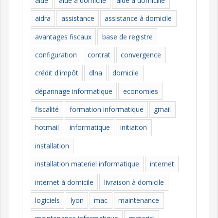
aide
aide à domicile
aide à domicille
r
i
aidra
assistance
assistance à domicile
e
avantages fiscaux
base de registre
s
configuration
contrat
convergence
crédit d'impôt
dlna
domicile
dépannage informatique
economies
fiscalité
formation informatique
gmail
hotmail
informatique
initiaiton
installation
installation materiel informatique
internet
internet à domicile
livraison à domicile
logiciels
lyon
mac
maintenance