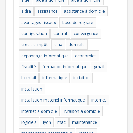
aide
aide à domicile
aide à domicille
r
i
aidra
assistance
assistance à domicile
e
avantages fiscaux
base de registre
s
configuration
contrat
convergence
crédit d'impôt
dlna
domicile
dépannage informatique
economies
fiscalité
formation informatique
gmail
hotmail
informatique
initiaiton
installation
installation materiel informatique
internet
internet à domicile
livraison à domicile
logiciels
lyon
mac
maintenance