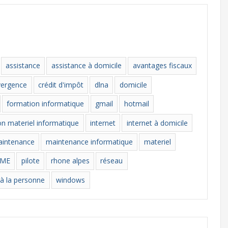
assistance
assistance à domicile
avantages fiscaux
vergence
crédit d'impôt
dlna
domicile
formation informatique
gmail
hotmail
ion materiel informatique
internet
internet à domicile
intenance
maintenance informatique
materiel
AME
pilote
rhone alpes
réseau
 à la personne
windows