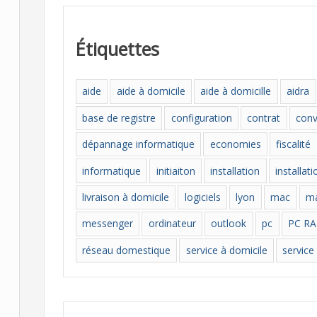
é
g
Étiquettes
o
r
aide
aide à domicile
aide à domicille
aidra
i
base de registre
configuration
contrat
con
e
s
dépannage informatique
economies
fiscalité
informatique
initiaiton
installation
installat
livraison à domicile
logiciels
lyon
mac
ma
messenger
ordinateur
outlook
pc
PC R
réseau domestique
service à domicile
service