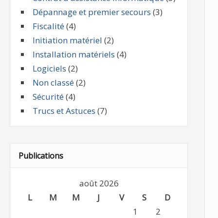
Dépannage et premier secours
(3)
Fiscalité
(4)
Initiation matériel
(2)
Installation matériels
(4)
Logiciels
(2)
Non classé
(2)
Sécurité
(4)
Trucs et Astuces
(7)
Publications
août 2026
L
M
M
J
V
S
D
1
2