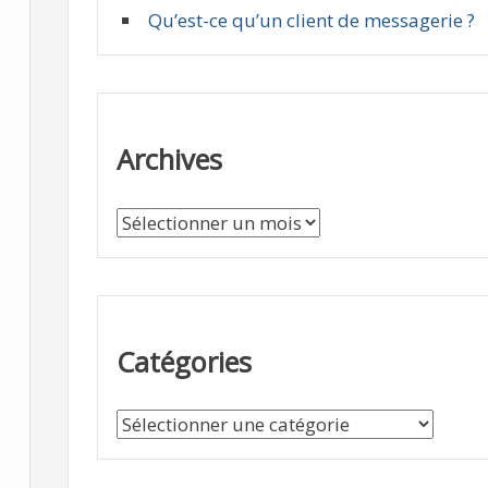
Qu’est-ce qu’un client de messagerie ?
Archives
A
r
c
h
i
Catégories
v
e
C
s
a
t