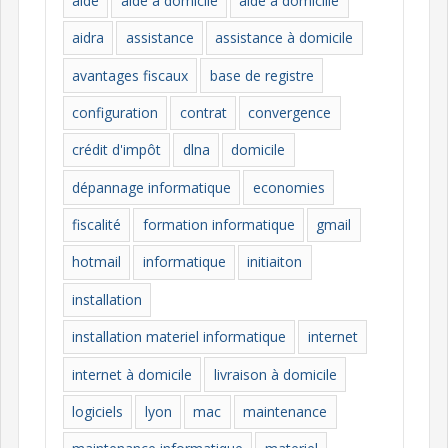
aide
aide à domicile
aide à domicille
r
i
aidra
assistance
assistance à domicile
e
avantages fiscaux
base de registre
s
configuration
contrat
convergence
crédit d'impôt
dlna
domicile
dépannage informatique
economies
fiscalité
formation informatique
gmail
hotmail
informatique
initiaiton
installation
installation materiel informatique
internet
internet à domicile
livraison à domicile
logiciels
lyon
mac
maintenance