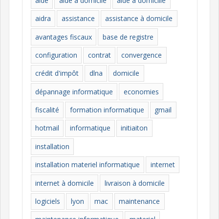
aide
aide à domicile
aide à domicille
r
i
aidra
assistance
assistance à domicile
e
avantages fiscaux
base de registre
s
configuration
contrat
convergence
crédit d'impôt
dlna
domicile
dépannage informatique
economies
fiscalité
formation informatique
gmail
hotmail
informatique
initiaiton
installation
installation materiel informatique
internet
internet à domicile
livraison à domicile
logiciels
lyon
mac
maintenance