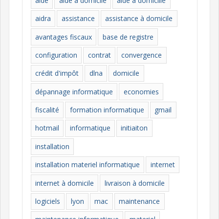
aide
aide à domicile
aide à domicille
r
i
aidra
assistance
assistance à domicile
e
avantages fiscaux
base de registre
s
configuration
contrat
convergence
crédit d'impôt
dlna
domicile
dépannage informatique
economies
fiscalité
formation informatique
gmail
hotmail
informatique
initiaiton
installation
installation materiel informatique
internet
internet à domicile
livraison à domicile
logiciels
lyon
mac
maintenance