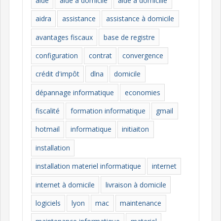
aide
aide à domicile
aide à domicille
r
i
aidra
assistance
assistance à domicile
e
avantages fiscaux
base de registre
s
configuration
contrat
convergence
crédit d'impôt
dlna
domicile
dépannage informatique
economies
fiscalité
formation informatique
gmail
hotmail
informatique
initiaiton
installation
installation materiel informatique
internet
internet à domicile
livraison à domicile
logiciels
lyon
mac
maintenance