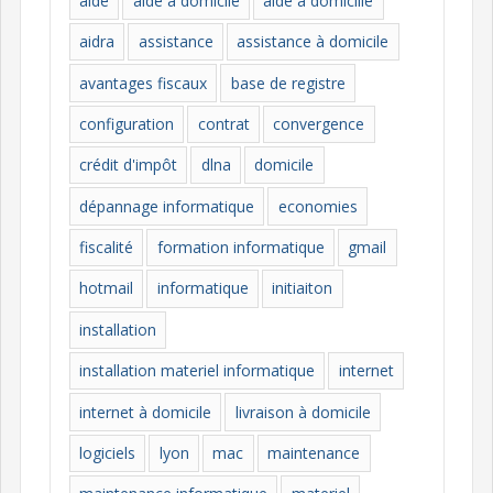
aide
aide à domicile
aide à domicille
r
i
aidra
assistance
assistance à domicile
e
avantages fiscaux
base de registre
s
configuration
contrat
convergence
crédit d'impôt
dlna
domicile
dépannage informatique
economies
fiscalité
formation informatique
gmail
hotmail
informatique
initiaiton
installation
installation materiel informatique
internet
internet à domicile
livraison à domicile
logiciels
lyon
mac
maintenance