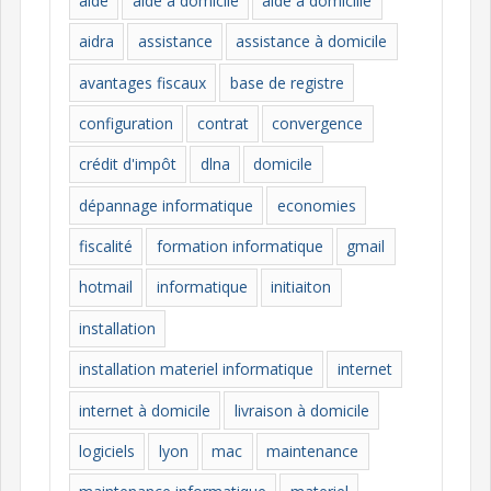
aide
aide à domicile
aide à domicille
r
i
aidra
assistance
assistance à domicile
e
avantages fiscaux
base de registre
s
configuration
contrat
convergence
crédit d'impôt
dlna
domicile
dépannage informatique
economies
fiscalité
formation informatique
gmail
hotmail
informatique
initiaiton
installation
installation materiel informatique
internet
internet à domicile
livraison à domicile
logiciels
lyon
mac
maintenance