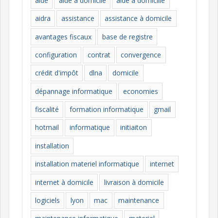
aide
aide à domicile
aide à domicille
r
i
aidra
assistance
assistance à domicile
e
avantages fiscaux
base de registre
s
configuration
contrat
convergence
crédit d'impôt
dlna
domicile
dépannage informatique
economies
fiscalité
formation informatique
gmail
hotmail
informatique
initiaiton
installation
installation materiel informatique
internet
internet à domicile
livraison à domicile
logiciels
lyon
mac
maintenance