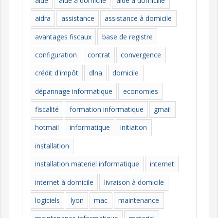
aide
aide à domicile
aide à domicille
r
i
aidra
assistance
assistance à domicile
e
avantages fiscaux
base de registre
s
configuration
contrat
convergence
crédit d'impôt
dlna
domicile
dépannage informatique
economies
fiscalité
formation informatique
gmail
hotmail
informatique
initiaiton
installation
installation materiel informatique
internet
internet à domicile
livraison à domicile
logiciels
lyon
mac
maintenance