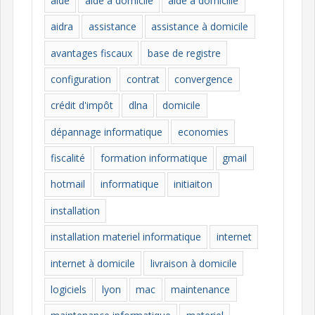
aide
aide à domicile
aide à domicille
r
i
aidra
assistance
assistance à domicile
e
avantages fiscaux
base de registre
s
configuration
contrat
convergence
crédit d'impôt
dlna
domicile
dépannage informatique
economies
fiscalité
formation informatique
gmail
hotmail
informatique
initiaiton
installation
installation materiel informatique
internet
internet à domicile
livraison à domicile
logiciels
lyon
mac
maintenance