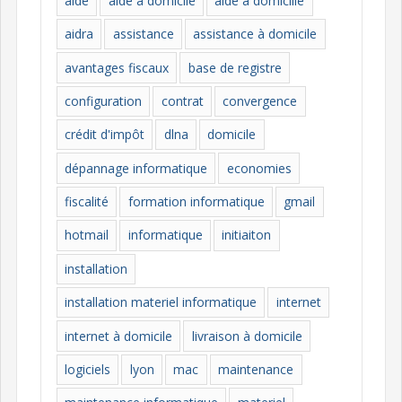
aide
aide à domicile
aide à domicille
r
i
aidra
assistance
assistance à domicile
e
avantages fiscaux
base de registre
s
configuration
contrat
convergence
crédit d'impôt
dlna
domicile
dépannage informatique
economies
fiscalité
formation informatique
gmail
hotmail
informatique
initiaiton
installation
installation materiel informatique
internet
internet à domicile
livraison à domicile
logiciels
lyon
mac
maintenance